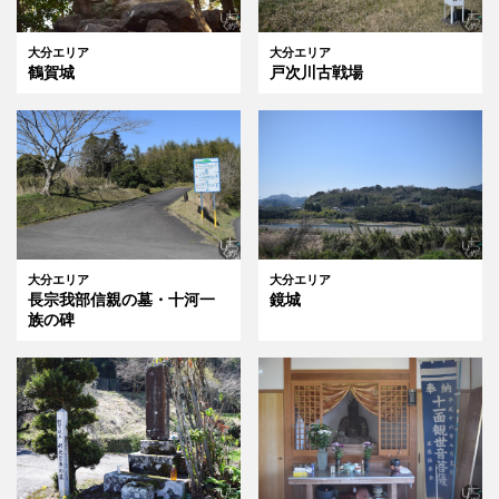
大分エリア
大分エリア
鶴賀城
戸次川古戦場
大分エリア
大分エリア
長宗我部信親の墓・十河一
鏡城
族の碑