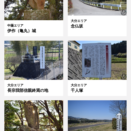
大分エリア
念仏坂
中薩エリア
伊作（亀丸）城
大分エリア
大分エリア
長宗我部信親終焉の地
千人塚