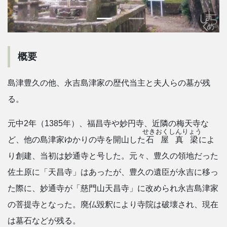
概要
島津豊久の他、永吉島津家の歴代当主と夫人らの墓が残
る。
元中2年（1385年）、福昌寺や妙円寺、近隣の梅天寺な
せきおくしんりょう
ど、他の島津家ゆかりの寺を開山した
石屋真梁
によ
り創建、当初は妙通寺と号した。元々、豊久の領地だった
佐土原に「天昌寺」はあったが、豊久の遺臣が永吉に移っ
た際に、妙通寺が「慈門山天昌寺」に改められ永吉島津家
の菩提寺となった。廃仏毀釈により寺院は破壊され、現在
は墓石などが残る。