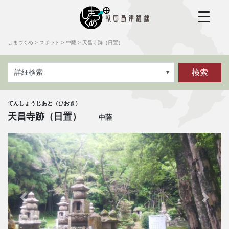
しまづくめ
>
スポット
>
中薩
>
天昌寺跡（日置）
検索
詳細検索
てんしょうじあと（ひおき）
天昌寺跡（日置）
中薩
前へ
次へ