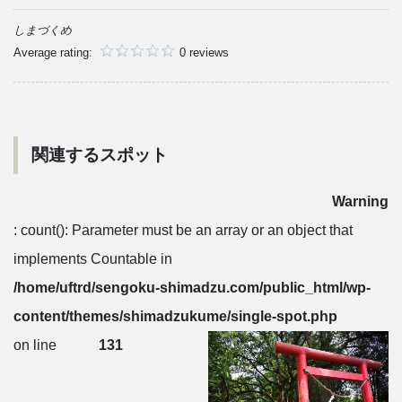
しまづくめ
Average rating:
0 reviews
関連するスポット
Warning
: count(): Parameter must be an array or an object that
implements Countable in
/home/uftrd/sengoku-shimadzu.com/public_html/wp-
content/themes/shimadzukume/single-spot.php
on line
131