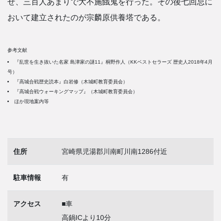
せ、三百人あまりで大不施餓鬼を行った。その後七回忌に
おいて建立されたのが宗麟原供養塔である。
参考文献
『乱世を生き抜いた名家 島津家の謎11』桐野作人（KKベストセラーズ 歴史人2018年4月
号）
『高城合戦歴史読本』白岩修（木城町教育委員会）
『高城合戦ウォーキングマップ』（木城町教育委員会）
ほか現地案内等
住所
宮崎県児湯郡川南町川南1286付近
駐車情報
有
アクセス
■車
高鍋ICより10分