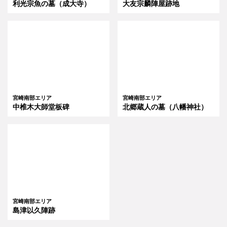
利光宗魚の墓（成大寺）
大友宗麟陣屋跡地
宮崎南部エリア
宮崎南部エリア
中椎木大師堂板碑
北郷蔵人の墓（八幡神社）
宮崎南部エリア
島津以久陣跡