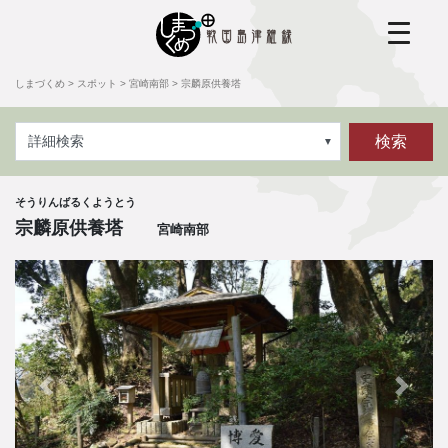
しまづくめ
>
スポット
>
宮崎南部
>
宗麟原供養塔
検索
詳細検索
そうりんばるくようとう
宗麟原供養塔
宮崎南部
前へ
次へ