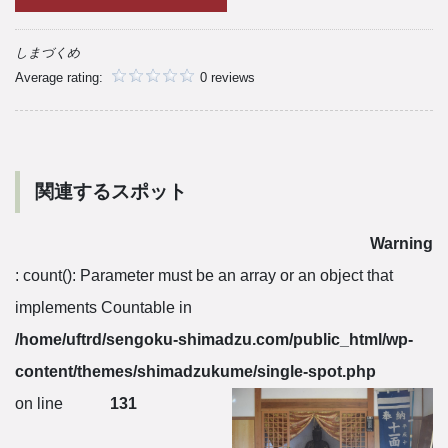
しまづくめ
Average rating:
0 reviews
関連するスポット
Warning
: count(): Parameter must be an array or an object that
implements Countable in
/home/uftrd/sengoku-shimadzu.com/public_html/wp-
content/themes/shimadzukume/single-spot.php
on line
131