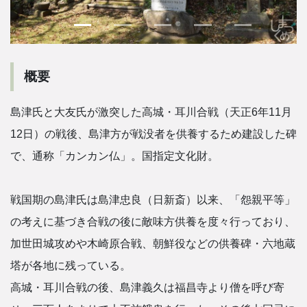
概要
島津氏と大友氏が激突した高城・耳川合戦（天正6年11月
12日）の戦後、島津方が戦没者を供養するため建設した碑
で、通称「カンカン仏」。国指定文化財。
戦国期の島津氏は島津忠良（日新斎）以来、「怨親平等」
の考えに基づき合戦の後に敵味方供養を度々行っており、
加世田城攻めや木崎原合戦、朝鮮役などの供養碑・六地蔵
塔が各地に残っている。
高城・耳川合戦の後、島津義久は福昌寺より僧を呼び寄