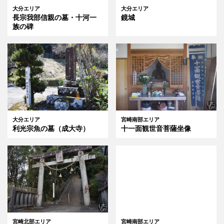
大分エリア
大分エリア
長宗我部信親の墓・十河一
鏡城
族の碑
大分エリア
宮崎南部エリア
利光宗魚の墓（成大寺）
十一面観世音菩薩坐像
宮崎北部エリア
宮崎南部エリア