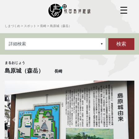
しまづくめ
>
スポット
>
長崎
>
島原城（森岳）
検索
詳細検索
まるおじょう
島原城（森岳）
長崎
前へ
次へ