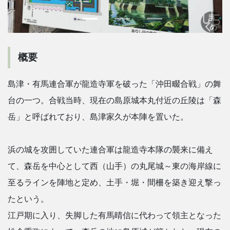
概要
島津・有馬連合軍が龍造寺軍を破った「沖田畷合戦」の舞
台の一つ。合戦当時、現在の島原城本丸付近の丘陵は「森
岳」と呼ばれており、島津家久が本陣を置いた。
浜の城を攻囲していた連合軍は龍造寺本隊の襲来に備え
て、森岳を中心として西（山手）の丸尾城～東の海岸線に
至るラインを陣地と定め、土手・堀・間柵を築き迎え撃っ
たという。
江戸期に入り、失脚した有馬晴信に代わって領主となった