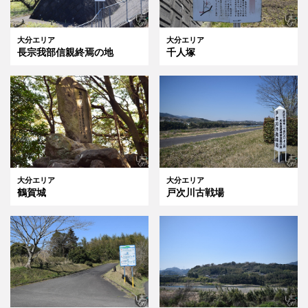
大分エリア
大分エリア
長宗我部信親終焉の地
千人塚
大分エリア
大分エリア
鶴賀城
戸次川古戦場