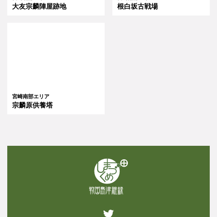
大友宗麟陣屋跡地
根白坂古戦場
宮崎南部エリア
宗麟原供養塔