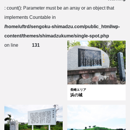
: count(): Parameter must be an array or an object that
implements Countable in
/home/uftrd/sengoku-shimadzu.com/public_html/wp-
content/themes/shimadzukume/single-spot.php
on line
131
長崎エリア
浜の城