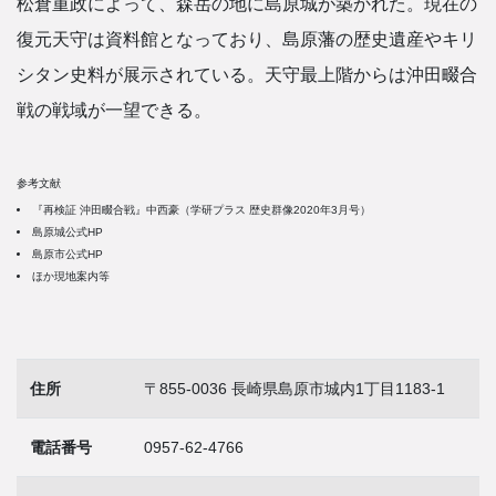
松倉重政によって、森岳の地に島原城が築かれた。現在の
復元天守は資料館となっており、島原藩の歴史遺産やキリ
シタン史料が展示されている。天守最上階からは沖田畷合
戦の戦域が一望できる。
参考文献
『再検証 沖田畷合戦』中西豪（学研プラス 歴史群像2020年3月号）
島原城公式HP
島原市公式HP
ほか現地案内等
住所
〒855-0036 長崎県島原市城内1丁目1183-1
電話番号
0957-62-4766